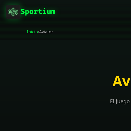
Sportium
Inicio
Aviator
Av
El juego