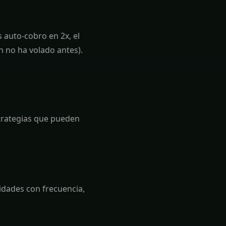
 auto-cobro en 2x, el
n no ha volado antes).
trategias que pueden
idades con frecuencia,