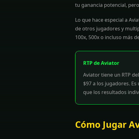
tu ganancia potencial, pero
Lo que hace especial a Avia
de otros jugadores y multi
100x, 500x o incluso más d
RTP de Aviator
Aviator tiene un RTP de
$97 a los jugadores. Es 
que los resultados indi
Cómo Jugar Av