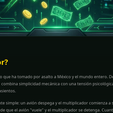
or?
ino que ha tomado por asalto a México y el mundo entero. D
 combina simplicidad mecánica con una tensión psicológic
asientos.
te simple: un avión despega y el multiplicador comienza a s
 de que el avión "vuele" y el multiplicador se detenga. Cua