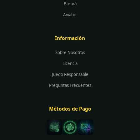
Bacará
Aviator
Información
Sobre Nosotros
Licencia
Juego Responsable
Preguntas Frecuentes
Métodos de Pago