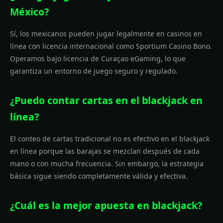
México?
Sí, los mexicanos pueden jugar legalmente en casinos en
línea con licencia internacional como Sportium Casino Bono.
Operamos bajo licencia de Curaçao eGaming, lo que
garantiza un entorno de juego seguro y regulado.
¿Puedo contar cartas en el blackjack en
línea?
El conteo de cartas tradicional no es efectivo en el blackjack
en línea porque las barajas se mezclan después de cada
mano o con mucha frecuencia. Sin embargo, la estrategia
básica sigue siendo completamente válida y efectiva.
¿Cuál es la mejor apuesta en blackjack?