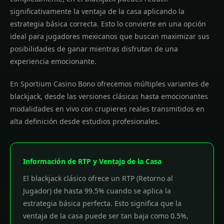
significativamente la ventaja de la casa aplicando la
estrategia básica correcta. Esto lo convierte en una opción
ideal para jugadores mexicanos que buscan maximizar sus
posibilidades de ganar mientras disfrutan de una
experiencia emocionante.
En Sportium Casino Bono ofrecemos múltiples variantes de
blackjack, desde las versiones clásicas hasta emocionantes
modalidades en vivo con crupieres reales transmitidos en
alta definición desde estudios profesionales.
Información de RTP y Ventaja de la Casa
El blackjack clásico ofrece un RTP (Retorno al
Jugador) de hasta 99.5% cuando se aplica la
estrategia básica perfecta. Esto significa que la
ventaja de la casa puede ser tan baja como 0.5%,