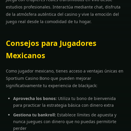
estudios profesionales. Interactúa mediante chat, disfruta
de la atmósfera auténtica del casino y vive la emoción del
juego real desde la comodidad de tu hogar.
Consejos para Jugadores
Mexicanos
Como jugador mexicano, tienes acceso a ventajas únicas en
Sportium Casino Bono que pueden mejorar
significativamente tu experiencia de blackjack:
Aprovecha los bonos:
Utiliza tu bono de bienvenida
para practicar la estrategia básica con dinero extra
Gestiona tu bankroll:
Establece límites de apuesta y
nunca juegues con dinero que no puedas permitirte
perder