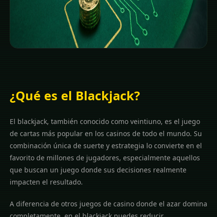
¿Qué es el Blackjack?
El blackjack, también conocido como veintiuno, es el juego
de cartas más popular en los casinos de todo el mundo. Su
combinación única de suerte y estrategia lo convierte en el
favorito de millones de jugadores, especialmente aquellos
que buscan un juego donde sus decisiones realmente
impacten el resultado.
A diferencia de otros juegos de casino donde el azar domina
completamente, en el blackjack puedes reducir