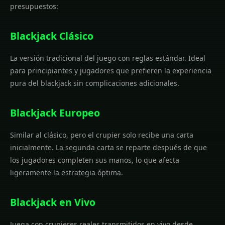
presupuestos:
Blackjack Clásico
La versión tradicional del juego con reglas estándar. Ideal
para principiantes y jugadores que prefieren la experiencia
pura del blackjack sin complicaciones adicionales.
Blackjack Europeo
Similar al clásico, pero el crupier solo recibe una carta
inicialmente. La segunda carta se reparte después de que
los jugadores completen sus manos, lo que afecta
ligeramente la estrategia óptima.
Blackjack en Vivo
Juega con crupieres reales transmitidos en vivo desde