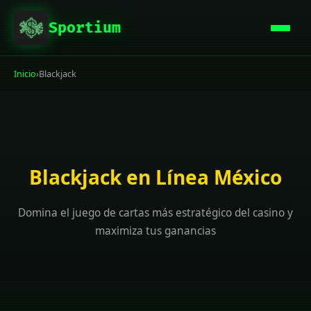
Sportium
Inicio
Blackjack
Blackjack en Línea México
Domina el juego de cartas más estratégico del casino y
maximiza tus ganancias